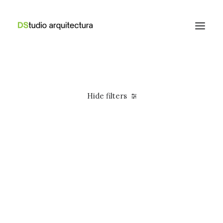
Hide filters
American Apparel
Nylon
Apparel
$
200.00
-
$
300.00